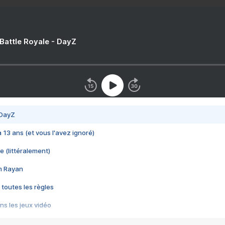
 Battle Royale - DayZ
 DayZ
 a 13 ans (et vous l'avez ignoré)
e (littéralement)
im Rayan
 toutes les règles
s les jeux vidéo
us choquant de Rockstar ? - Le scandale BULLY