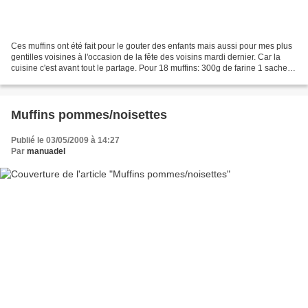
Ces muffins ont été fait pour le gouter des enfants mais aussi pour mes plus
gentilles voisines à l'occasion de la fête des voisins mardi dernier. Car la
cuisine c'est avant tout le partage. Pour 18 muffins: 300g de farine 1 sachet
de levure 90g de sucre...
Muffins pommes/noisettes
Publié le 03/05/2009 à 14:27
Par
manuadel