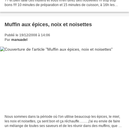
?? et bien faite ces muffins et vous m'en direz des nouvelles !!!! trop trop
bons !!!! 10 minutes de préparation et 15 minutes de cuisson, à 16h les
enfants ont mangé des muffins...
Muffin aux épices, noix et noisettes
Publié le 19/12/2008 à 14:06
Par
manuadel
Nous sommes dans la période où l'on utilise beaucoup les épices, le miel,
les noix et noisettes, ça sent bon et ça réchauffe...........j'ai eu envie de faire
un mélange de toutes ses saveurs et de les réunir dans des muffins, que ma