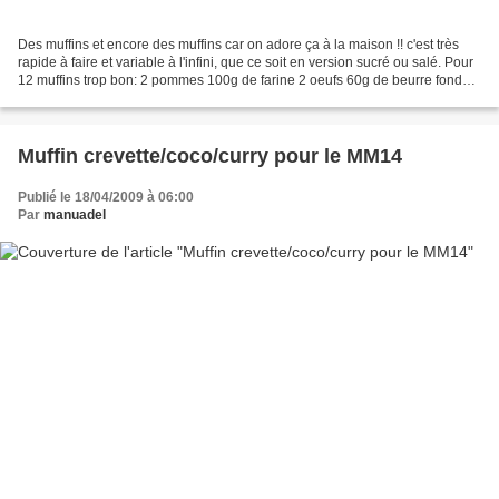
Des muffins et encore des muffins car on adore ça à la maison !! c'est très
rapide à faire et variable à l'infini, que ce soit en version sucré ou salé. Pour
12 muffins trop bon: 2 pommes 100g de farine 2 oeufs 60g de beurre fondu
50g de sucre 1 sachet...
Muffin crevette/coco/curry pour le MM14
Publié le 18/04/2009 à 06:00
Par
manuadel