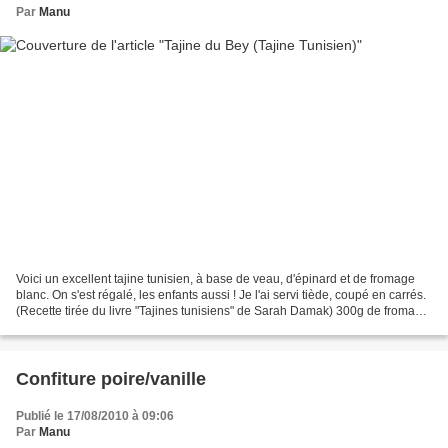
Par
Manu
Voici un excellent tajine tunisien, à base de veau, d'épinard et de fromage
blanc. On s'est régalé, les enfants aussi ! Je l'ai servi tiède, coupé en carrés.
(Recette tirée du livre "Tajines tunisiens" de Sarah Damak) 300g de fromage
blanc (jai pris du...
Confiture poire/vanille
Publié le 17/08/2010 à 09:06
Par
Manu