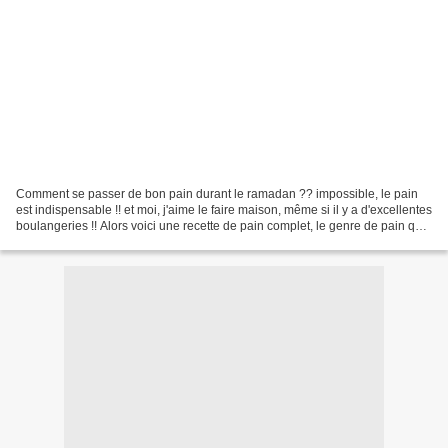
Comment se passer de bon pain durant le ramadan ?? impossible, le pain
est indispensable !! et moi, j'aime le faire maison, même si il y a d'excellentes
boulangeries !! Alors voici une recette de pain complet, le genre de pain qui
tient au corps malgré...