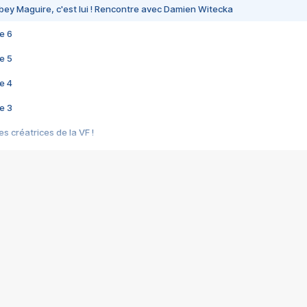
bey Maguire, c'est lui ! Rencontre avec Damien Witecka
e 6
e 5
e 4
e 3
s créatrices de la VF !
e 2
e 1
e Mektoub My Love arrive enfin ! Rencontre avec Shaïn Boumedine et Sal
i : après Toni en famille
elle réalise le bouleversant Dites lui que je l'aime
ais ! Rencontre autour de Vie privée de Rebecca Zlotowski
 de Marguerite, Grave... Rencontre avec Ella Rumpf