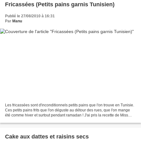
Fricassées (Petits pains garnis Tunisien)
Publié le 27/08/2010 à 16:31
Par
Manu
Les fricassées sont d'inconditionnels petits pains que l'on trouve en Tunisie.
Ces petits pains frits que l'on déguste au détour des rues, que l'on mange
été comme hiver et surtout pendant ramadan ! J'ai pris la recette de Miss
Cook qui a eu la formidable...
Cake aux dattes et raisins secs